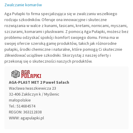
Zwalczanie komarów
Aga Pułapki to firma specjalizująca się w zwalczaniu wszelkiego
rodzaju szkodników. Oferuje ona innowacyjne i skuteczne
rozwiązania w walce z kunami, łasicami, kretami, nornicami, myszami,
szczurami, komarami i pluskwami. Z pomocą Aga Pułapki, możesz bez
problemu odzyskać spokój i komfort swojego domu. Firma ma w
swojej ofercie szeroką gamę produktów, takich jak różnorodne
pułapki, środki chemiczne i naturalne, które pomogą Ci skutecznie
zlikwidować uciążliwe szkodniki. Skorzystaj z naszej oferty i
przekonaj się o skuteczności naszych produktów.
AGA-PLAST MET 2 Paweł Sałach
Wacława Iwaszkiewicza 23
32-406
Zakliczyn k / Myślenic
małopolskie
Tel.:
514684574
REGON: 363212838
WWW:
agapulapki.pl