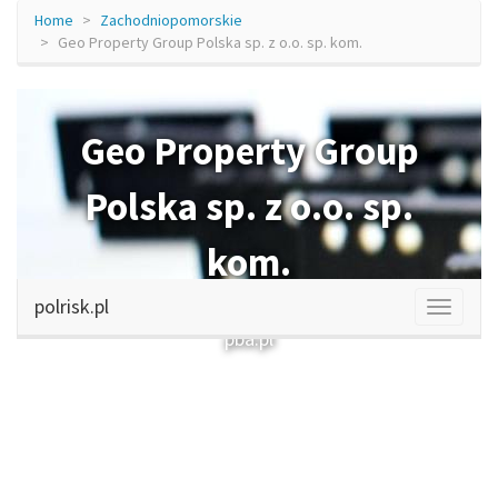
Home
Zachodniopomorskie
Geo Property Group Polska sp. z o.o. sp. kom.
Geo Property Group
Polska sp. z o.o. sp.
kom.
polrisk.pl
pba.pl