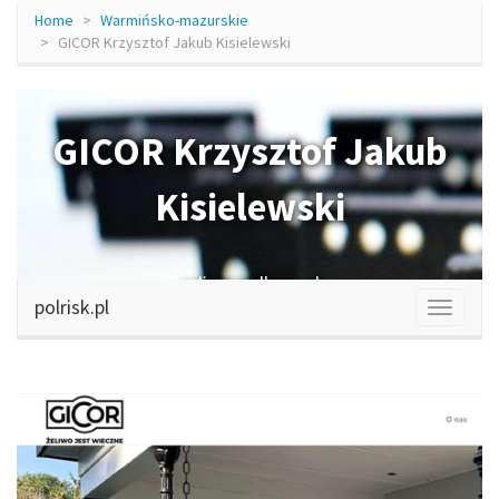
Home
Warmińsko-mazurskie
GICOR Krzysztof Jakub Kisielewski
GICOR Krzysztof Jakub
Kisielewski
zeliwneodlewy.pl
polrisk.pl