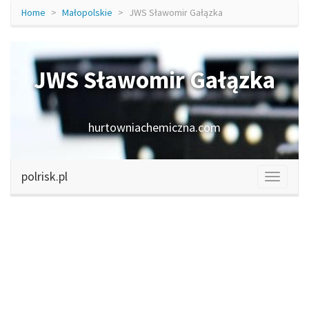
Home
Małopolskie
JWS Sławomir Gałązka
JWS Sławomir Gałązka
hurtowniachemiczna.com
polrisk.pl