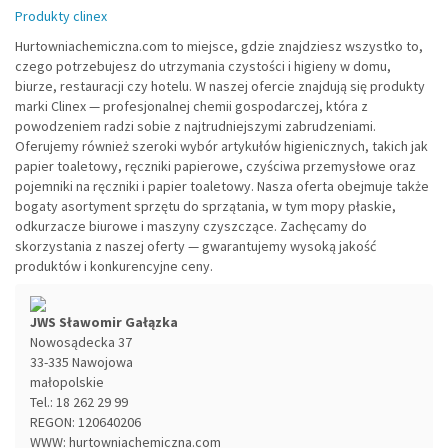
Produkty clinex
Hurtowniachemiczna.com to miejsce, gdzie znajdziesz wszystko to,
czego potrzebujesz do utrzymania czystości i higieny w domu,
biurze, restauracji czy hotelu. W naszej ofercie znajdują się produkty
marki Clinex — profesjonalnej chemii gospodarczej, która z
powodzeniem radzi sobie z najtrudniejszymi zabrudzeniami.
Oferujemy również szeroki wybór artykułów higienicznych, takich jak
papier toaletowy, ręczniki papierowe, czyściwa przemysłowe oraz
pojemniki na ręczniki i papier toaletowy. Nasza oferta obejmuje także
bogaty asortyment sprzętu do sprzątania, w tym mopy płaskie,
odkurzacze biurowe i maszyny czyszczące. Zachęcamy do
skorzystania z naszej oferty — gwarantujemy wysoką jakość
produktów i konkurencyjne ceny.
JWS Sławomir Gałązka
Nowosądecka 37
33-335
Nawojowa
małopolskie
Tel.:
18 262 29 99
REGON: 120640206
WWW:
hurtowniachemiczna.com