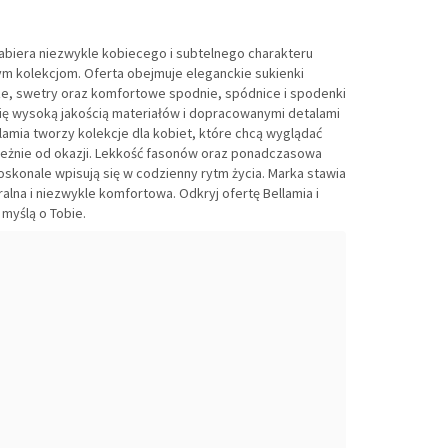
biera niezwykle kobiecego i subtelnego charakteru
m kolekcjom. Oferta obejmuje eleganckie sukienki
e, swetry oraz komfortowe spodnie, spódnice i spodenki
ię wysoką jakością materiałów i dopracowanymi detalami
lamia tworzy kolekcje dla kobiet, które chcą wyglądać
leżnie od okazji. Lekkość fasonów oraz ponadczasowa
doskonale wpisują się w codzienny rytm życia. Marka stawia
ralna i niezwykle komfortowa. Odkryj ofertę Bellamia i
myślą o Tobie.