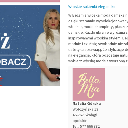
Włoskie sukienki eleganckie
W Bellamia włoska moda damska na
dzięki starannie wyselekcjonowany
włoskie, modne komplety, płaszcz
damskie. Każde ubranie wyróżnia s
inspirowanymi włoskim stylem. Bel
modnie i czuć się swobodnie nieza
estetyka sprawiają, że stylizacje 
na elegancję, która pozostaje natu
wybierz włoską modę stworzoną z 
Natalia Górska
Wołczyńska 13
46-262
Skałągi
opolskie
Tel.:
577 666 382