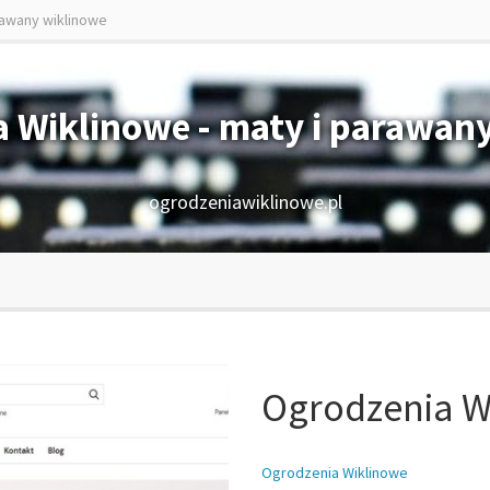
rawany wiklinowe
 Wiklinowe - maty i parawan
ogrodzeniawiklinowe.pl
Ogrodzenia W
Ogrodzenia Wiklinowe