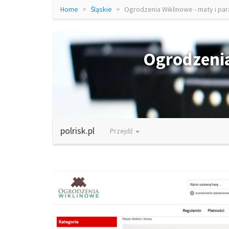
Home
Śląskie
Ogrodzenia Wiklinowe - maty i pa
Ogrodzenia
polrisk.pl
Przejdź