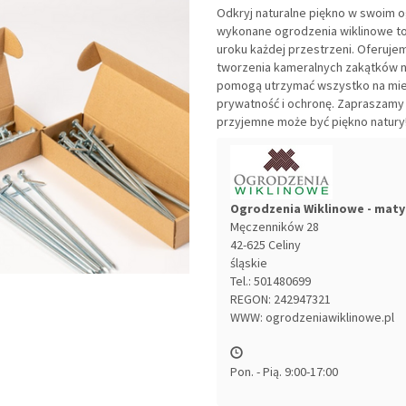
Odkryj naturalne piękno w swoim o
wykonane ogrodzenia wiklinowe to
uroku każdej przestrzeni. Oferuje
tworzenia kameralnych zakątków n
pomogą utrzymać wszystko na miej
prywatność i ochronę. Zapraszamy d
przyjemne może być piękno natury
Ogrodzenia Wiklinowe - maty
Męczenników 28
42-625
Celiny
śląskie
Tel.:
501480699
REGON: 242947321
WWW:
ogrodzeniawiklinowe.pl
Pon. - Pią. 9:00-17:00