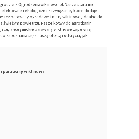
grodzie z Ogrodzeniawiklinowe.pl. Nasze starannie
 efektowne i ekologiczne rozwiązanie, które dodaje
my też parawany ogrodowe i maty wiklinowe, idealne do
a świeżym powietrzu. Nasze kotwy do agrotkanin
scu, a eleganckie parawany wiklinowe zapewnią
o zapoznania się z naszą ofertą i odkrycia, jak
!
 i parawany wiklinowe