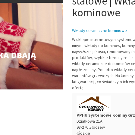
stalowe | Wkł
kominowe
Wkłady ceramiczne kominowe
W sklepie internetowym systemowe
innymi wkłady do kominów, kominy
najwyższej jakości, renomowanyc
produktów, szybkie terminy reali
wkłady ceramiczne do kominów cech
nagłe zmiany. Ponadto wkłady cera
wariantów grzewczych. Na kominy 
lat gwarancji, co świadczy o ich w
ofertą.
PPHU Systemowe Kominy Grz
Działkowa 21A
98-270
Złoczew
łódzkie