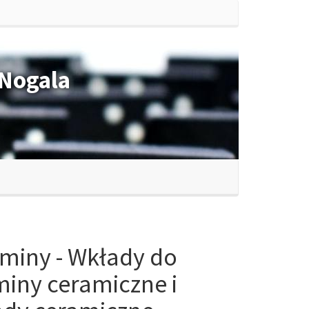
Nogala
iny - Wkłady do
iny ceramiczne i