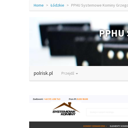
Home
Łódzkie
PPHU Systemowe Kominy Grzego
PPHU 
polrisk.pl
Przejdź