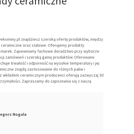
ady ceramiczne
kominy.pl znajdziesz szeroką ofertę produktów, między
 ceramiczne oraz stalowe. Oferujemy produkty
h marek. Zapewniamy fachowe doradztwo przy wyborze
zacji zamówień i szeroką gamę produktów. Oferowane
uje trwałość i odporność na wysokie temperatury i jej
miczne znajdą zastosowanie do różnych paliw i
z wkładem ceramicznym producenci oferują zazwyczaj 30
ytrzymałości. Zapraszamy do zapoznania się z naszą
egorz Nogala