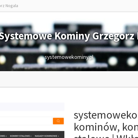
rz Nogala
Systemowe Kominy Grzegorz 
systemowekominy.pl
systemowekom
kominów, kom